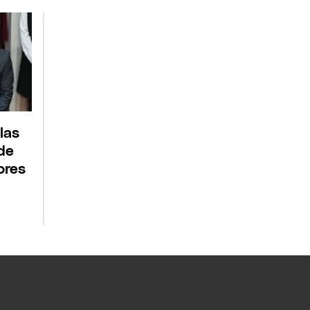
las
de
ores