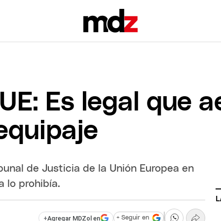
 UE: Es legal que a
equipaje
ibunal de Justicia de la Unión Europea en
 lo prohibía.
L
+
Agregar MDZol en
+ Seguir en