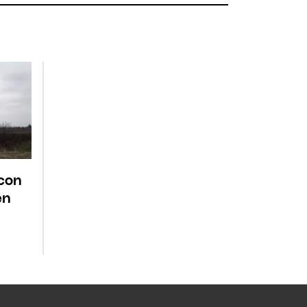
con
en
l