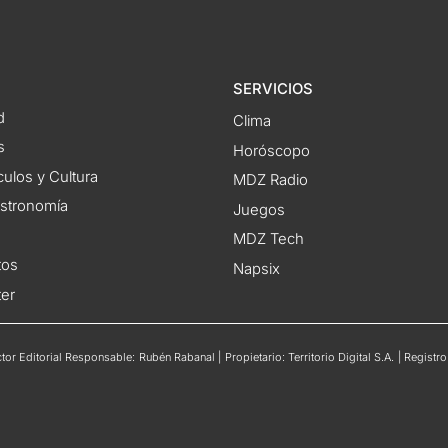
SERVICIOS
d
Clima
s
Horóscopo
ulos y Cultura
MDZ Radio
astronomía
Juegos
MDZ Tech
tos
Napsix
ter
or Editorial Responsable: Rubén Rabanal | Propietario: Territorio Digital S.A. | Regis