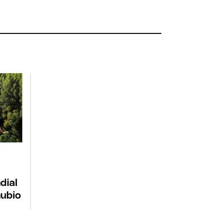
dial
nubio