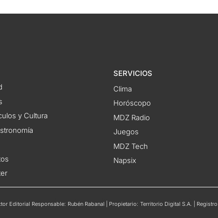
SERVICIOS
d
Clima
s
Horóscopo
ulos y Cultura
MDZ Radio
astronomía
Juegos
MDZ Tech
tos
Napsix
ter
or Editorial Responsable: Rubén Rabanal | Propietario: Territorio Digital S.A. | Regis