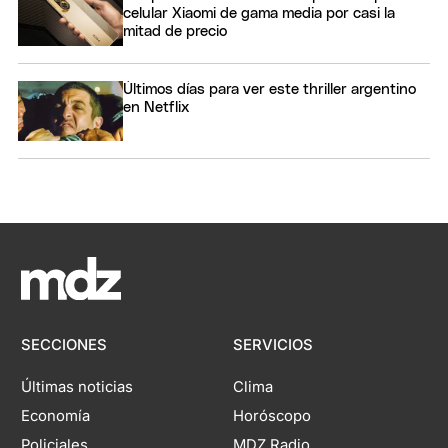
celular Xiaomi de gama media por casi la
mitad de precio
Últimos días para ver este thriller argentino
en Netflix
SECCIONES
SERVICIOS
Últimas noticias
Clima
Economía
Horóscopo
Policiales
MDZ Radio