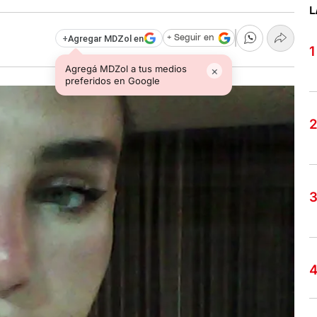
L
+
Agregar MDZol en
+ Seguir en
Agregá MDZol a tus medios
×
preferidos en Google