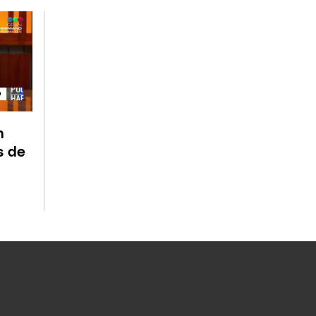
n
s de