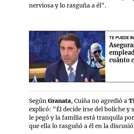
nerviosa y lo rasguña a él".
TE PUEDE I
Aseguran
emplead
cuánto 
Según
Granata
, Cuiña no agredió a
T
explicó: "Él decide irse del boliche y
le pegó y la familia está tranquila p
que ella lo rasguñó a él en la discusión