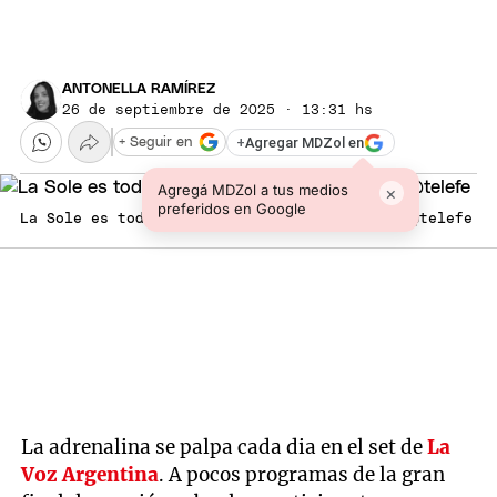
ANTONELLA RAMÍREZ
26 de septiembre de 2025 · 13:31 hs
+
Agregar MDZol en
+ Seguir en
Agregá MDZol a tus medios
×
preferidos en Google
La Sole es toda una experta en el poncho. / @telefe
La adrenalina se palpa cada dia en el set de
La
Voz Argentina
. A pocos programas de la gran