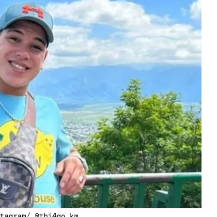
stagram/ @thi4go_km.