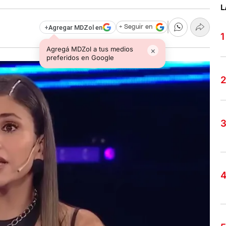
L
+
Agregar MDZol en
+ Seguir en
Agregá MDZol a tus medios
×
preferidos en Google