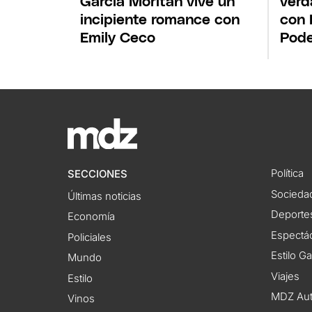
García Moritán vive un
verd
incipiente romance con
con 
Emily Ceco
Pod
Política
SECCIONES
Socieda
Últimas noticias
Deporte
Economía
Espectác
Policiales
Estilo G
Mundo
Viajes
Estilo
MDZ Au
Vinos