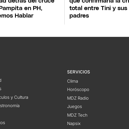
ad detrás del cruce
que confirmaría la cri
Pampita en PH,
total entre Tini y sus
emos Hablar
padres
SERVICIOS
d
Clima
s
Horóscopo
ulos y Cultura
MDZ Radio
astronomía
Juegos
MDZ Tech
tos
Napsix