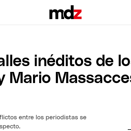
lles inéditos de l
 y Mario Massacces
lictos entre los periodistas se
especto.