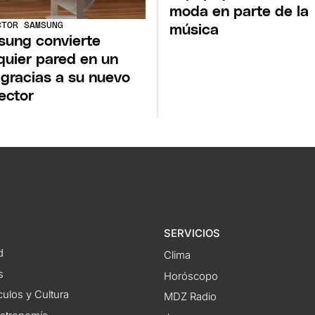
moda en parte de la
CTOR SAMSUNG
música
ung convierte
quier pared en un
 gracias a su nuevo
ector
SERVICIOS
d
Clima
s
Horóscopo
ulos y Cultura
MDZ Radio