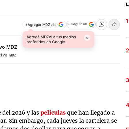
L
+
Agregar MDZol en
+ Seguir en
Agregá MDZol a tus medios
×
preferidos en Google
hivo MDZ
e del 2026 y las
películas
que han llegado a
r. Sin embargo, cada jueves la cartelera se
amos dos de ellas para que corras a