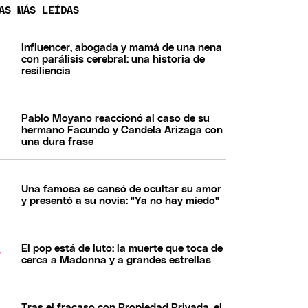
AS MÁS LEÍDAS
Influencer, abogada y mamá de una nena
con parálisis cerebral: una historia de
resiliencia
Pablo Moyano reaccionó al caso de su
hermano Facundo y Candela Arizaga con
una dura frase
Una famosa se cansó de ocultar su amor
y presentó a su novia: "Ya no hay miedo"
El pop está de luto: la muerte que toca de
cerca a Madonna y a grandes estrellas
Tras el fracaso con Propiedad Privada, el