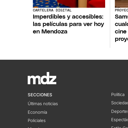
CARTELERA DIGITAL
PROYE
Imperdibles y accesibles:
Sams
las películas para ver hoy
cual
en Mendoza
cine
proy
Política
SECCIONES
Socieda
Últimas noticias
Deporte
Economía
Espectác
Policiales