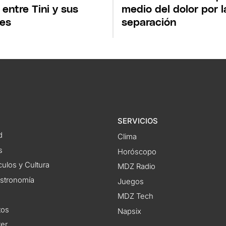
 entre Tini y sus
medio del dolor por l
es
separación
SERVICIOS
d
Clima
s
Horóscopo
ulos y Cultura
MDZ Radio
astronomía
Juegos
MDZ Tech
tos
Napsix
ter