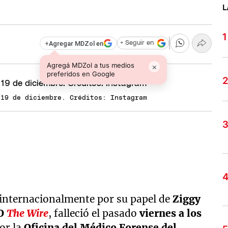
L
+
Agregar MDZol en
+ Seguir en
Agregá MDZol a tus medios
×
preferidos en Google
 19 de diciembre. Créditos: Instagram
 internacionalmente por su papel de
Ziggy
BO
The Wire
, falleció el pasado
viernes a los
or la
Oficina del Médico Forense del