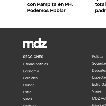
con Pampita en PH,
total
Podemos Hablar
padr
Política
SECCIONES
Socieda
Últimas noticias
Deporte
Economía
Espectác
Policiales
Estilo G
Mundo
Viajes
Estilo
MDZ Au
Vinos
Newslet