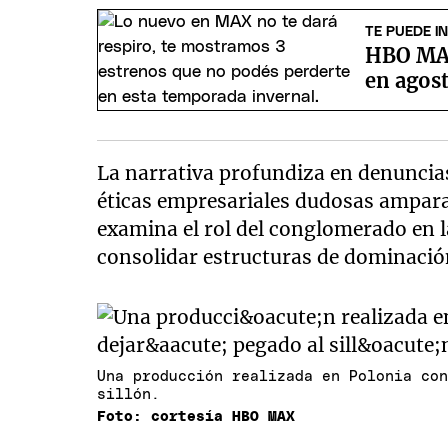
TE PUEDE I
HBO MAX
en agos
La narrativa profundiza en denuncias
éticas empresariales dudosas ampara
examina el rol del conglomerado en l
consolidar estructuras de dominación
Una producción realizada en Polonia co
sillón.
Foto: cortesía HBO MAX