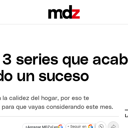
3 series que acaba
do un suceso
n la calidez del hogar, por eso te
para que vayas considerando este mes.
L
+
Agregar MDZol en
+ Seguir en