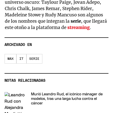
universo oscuro: Taylour Paige, Jovan Adepo,
of
1
Chris Chalk, James Remar, Stephen Rider,
minute,
Madeleine Stowe y Rudy Mancuso son algunos
50
seconds
de los nombres que integran la
serie
, que llegará
este otoño a la plataforma de
streaming
.
ARCHIVADO EN
MAX
IT
SERIE
NOTAS RELACIONADAS
Murió Leandro Rud, el icónico mánager de
modelos, tras una larga lucha contra el
cáncer