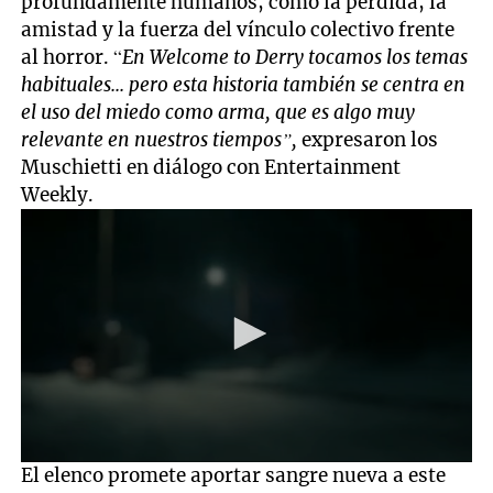
profundamente humanos, como la pérdida, la
amistad y la fuerza del vínculo colectivo frente
al horror. “
En Welcome to Derry tocamos los temas
habituales... pero esta historia también se centra en
el uso del miedo como arma, que es algo muy
relevante en nuestros tiempos”,
expresaron los
Muschietti en diálogo con Entertainment
Weekly.
0
El elenco promete aportar sangre nueva a este
seconds