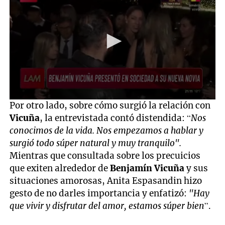
0
Por otro lado, sobre cómo surgió la relación con
seconds
Vicuña
, la entrevistada contó distendida: “
Nos
of
2
conocimos de la vida. Nos empezamos a hablar y
minutes,
surgió todo súper natural y muy tranquilo".
31
seconds
Mientras que consultada sobre los precuicios
que exiten alrededor de
Benjamín Vicuña
y sus
situaciones amorosas, Anita Espasandin hizo
gesto de no darles importancia y enfatizó:
"Hay
que vivir y disfrutar del amor, estamos súper bien
”.