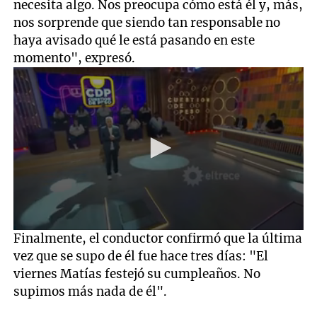
necesita algo. Nos preocupa cómo está él y, más,
nos sorprende que siendo tan responsable no
haya avisado qué le está pasando en este
momento", expresó.
0
Finalmente, el conductor confirmó que la última
seconds
vez que se supo de él fue hace tres días: "El
of
5
viernes Matías festejó su cumpleaños. No
minutes,
supimos más nada de él".
49
seconds