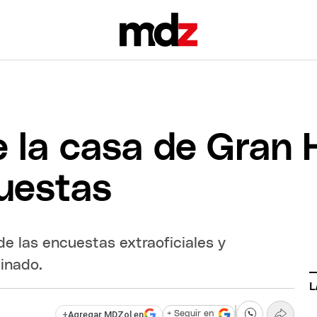
e la casa de Gran
uestas
de las encuestas extraoficiales y
minado.
L
+
Agregar MDZol en
+ Seguir en