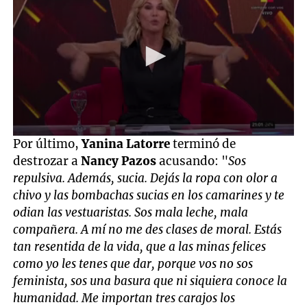
0
Por último,
Yanina Latorre
terminó de
seconds
destrozar a
Nancy Pazos
acusando: "
Sos
of
5
repulsiva. Además, sucia. Dejás la ropa con olor a
minutes,
chivo y las bombachas sucias en los camarines y te
42
seconds
odian las vestuaristas. Sos mala leche, mala
compañera. A mí no me des clases de moral. Estás
tan resentida de la vida, que a las minas felices
como yo les tenes que dar, porque vos no sos
feminista, sos una basura que ni siquiera conoce la
humanidad. Me importan tres carajos los