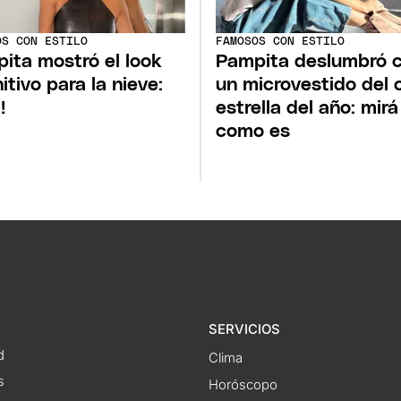
OS CON ESTILO
FAMOSOS CON ESTILO
ita mostró el look
Pampita deslumbró 
itivo para la nieve:
un microvestido del 
!
estrella del año: mirá
como es
SERVICIOS
d
Clima
s
Horóscopo