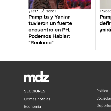
¡ESTALLÓ TODO!
FAMOS
Pampita y Yanina
Pamp
tuvieron un fuerte
defin
encuentro en PH,
¡mirá
Podemos Hablar:
"Reclamo"
Política
SECCIONES
Socieda
Últimas noticias
Deporte
Economía