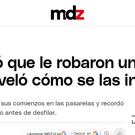
 que le robaron un
eveló cómo se las i
 sus comienzos en las pasarelas y recordó
o antes de desfilar.
L
+
Agregar MDZol en
+ Seguir en