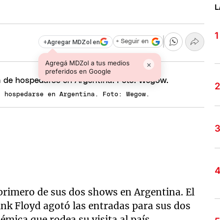
L
+
Agregar MDZol en
+ Seguir en
Agregá MDZol a tus medios
×
preferidos en Google
e hospedarse en Argentina. Foto: Wegow.
 primero de sus dos shows en Argentina. El
nk Floyd agotó las entradas para sus dos
émica que rodea su visita al país.