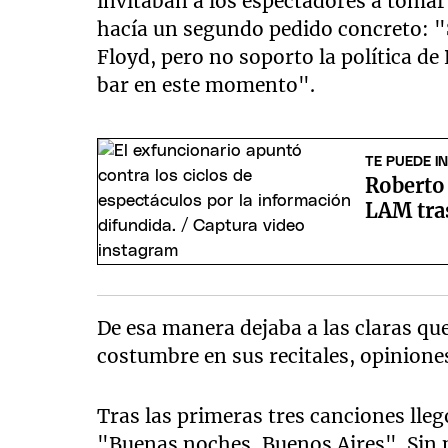
invitaban a los espectadores a tomar 
hacía un segundo pedido concreto: "S
Floyd, pero no soporto la política de R
bar en este momento".
TE PUEDE I
Roberto
LAM tra
De esa manera dejaba a las claras que
costumbre en sus recitales, opinion
Tras las primeras tres canciones lle
"Buenas noches, Buenos Aires". Sin