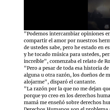
0
"Podemos intercambiar opiniones e
seconds
of
compartir el amor por nuestros herm
2
de ustedes sabe, pero he estado en 
minutes,
13
y he tocado música para ustedes, pe
seconds
Volume
90%
increíble", comenzaba el relato de R
"Pero a pesar de toda esa historia de
alguna u otra razón, los dueños de 
alojarme", disparó el cantante.
"La razón por la que no me dejan qu
porque yo creo en los derechos huma
mamá me enseñó sobre derechos huma
Derechos Humanos son el problema ac