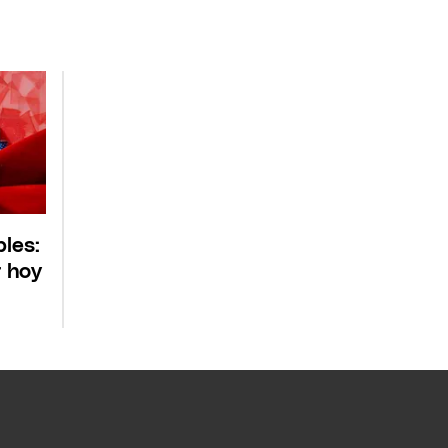
bles:
r hoy