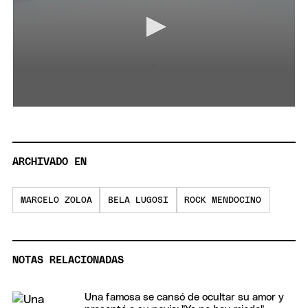
0
seconds
of
2
minutes,
ARCHIVADO EN
46
seconds
MARCELO ZOLOA
BELA LUGOSI
ROCK MENDOCINO
NOTAS RELACIONADAS
Una famosa se cansó de ocultar su amor y