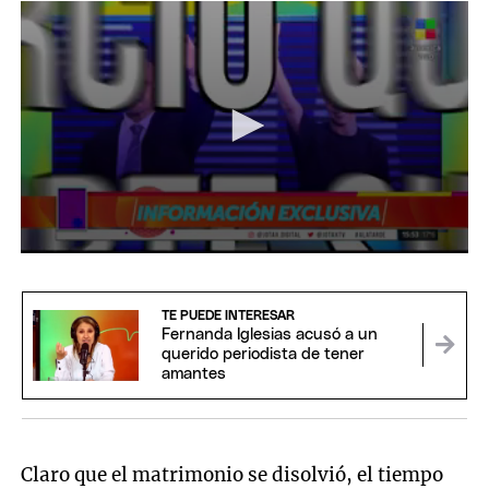
0
seconds
of
7
TE PUEDE INTERESAR
minutes,
Fernanda Iglesias acusó a un
26
querido periodista de tener
seconds
amantes
Claro que el matrimonio se disolvió, el tiempo