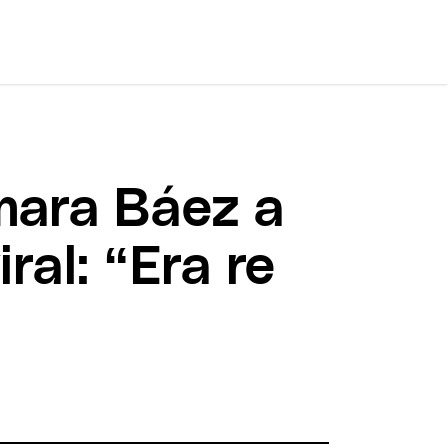
mara Báez a
ral: “Era re