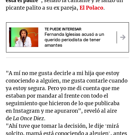
está el padre
", señaló la cantante y le lanzó un
picante palito a su ex pareja,
El Polaco
.
TE PUEDE INTERESAR
Fernanda Iglesias acusó a un
querido periodista de tener
amantes
"A mí no me gusta decirle a mi hija que estoy
conociendo a alguien, me gusta contarle cuando
ya estoy segura. Pero yo me di cuenta que me
estaban por mandar al frente con todo el
seguimiento que hicieron de lo que publicaba
en Instagram y me apuraron", reveló al aire
de
La Once Diez
.
"Ahí tuve que tomar la decisión, le dije ‘mirá
solcito, mamá está conociendo a alguien’, antes