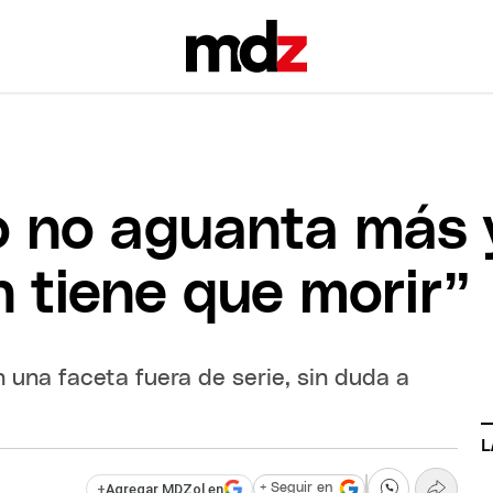
o no aguanta más 
n tiene que morir”
 una faceta fuera de serie, sin duda a
L
+
Agregar MDZol en
+ Seguir en