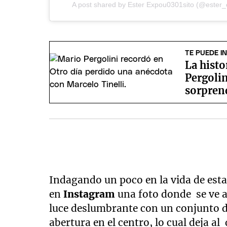
A post shared by
Ester Expou0301sito
(@ester_
TE PUEDE I
La histo
Pergolin
sorpren
Indagando un poco en la vida de esta
en
Instagram
una foto donde se ve a
luce deslumbrante con un conjunto d
abertura en el centro, lo cual deja al