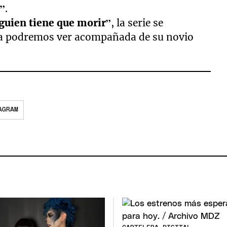
s”
.
guien tiene que morir”
, la serie se
 la podremos ver acompañada de su novio
AGRAM