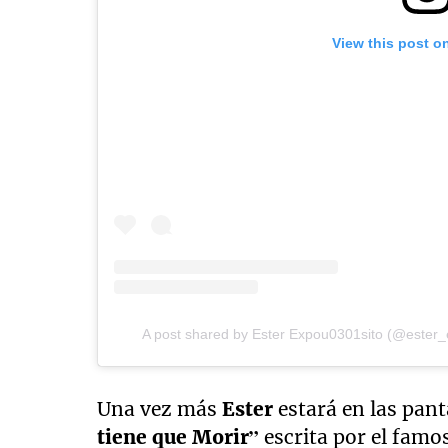
View this post o
A post shared by Ester Expou0301sito (@ester_
Una vez más
Ester
estará en las pant
tiene que Morir”
escrita por el famo