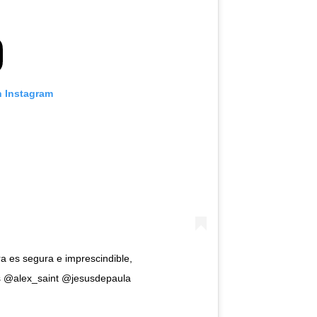
n Instagram
a es segura e imprescindible,
s @alex_saint @jesusdepaula