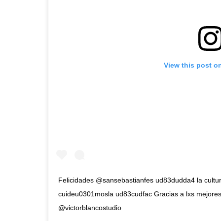
View this post o
Felicidades @sansebastianfes ud83dudda4 la cultur
cuideu0301mosla ud83cudfac Gracias a lxs mejore
@victorblancostudio