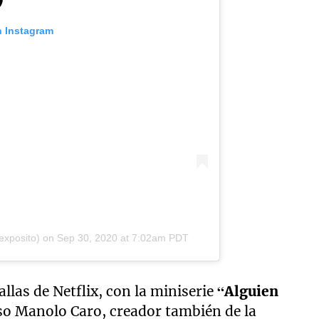
n Instagram
exposito)
on
Sep 30, 2020 at 7:02am PDT
allas de Netflix, con la miniserie
“Alguien
so Manolo Caro, creador también de la