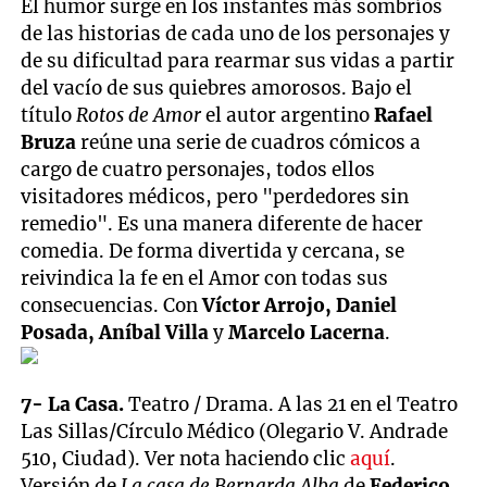
El humor surge en los instantes más sombríos
de las historias de cada uno de los personajes y
de su dificultad para rearmar sus vidas a partir
del vacío de sus quiebres amorosos. Bajo el
título
Rotos de Amor
el autor argentino
Rafael
Bruza
reúne una serie de cuadros cómicos a
cargo de cuatro personajes, todos ellos
visitadores médicos, pero "perdedores sin
remedio". Es una manera diferente de hacer
comedia. De forma divertida y cercana, se
reivindica la fe en el Amor con todas sus
consecuencias. Con
Víctor Arrojo, Daniel
Posada, Aníbal Villa
y
Marcelo Lacerna
.
7- La Casa
.
Teatro / Drama. A las 21 en el Teatro
Las Sillas/Círculo Médico (Olegario V. Andrade
510, Ciudad). Ver nota haciendo clic
aquí
.
Versión de
La casa de Bernarda Alba
de
Federico