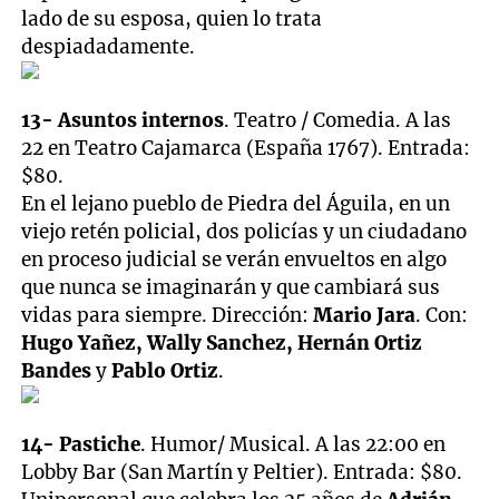
lado de su esposa, quien lo trata
despiadadamente.
13- Asuntos internos
. Teatro / Comedia. A las
22 en Teatro Cajamarca (España 1767). Entrada:
$80.
En el lejano pueblo de Piedra del Águila, en un
viejo retén policial, dos policías y un ciudadano
en proceso judicial se verán envueltos en algo
que nunca se imaginarán y que cambiará sus
vidas para siempre. Dirección:
Mario Jara
. Con:
Hugo Yañez, Wally Sanchez, Hernán Ortiz
Bandes
y
Pablo Ortiz
.
14- Pastiche
. Humor/ Musical. A las 22:00 en
Lobby Bar (San Martín y Peltier). Entrada: $80.