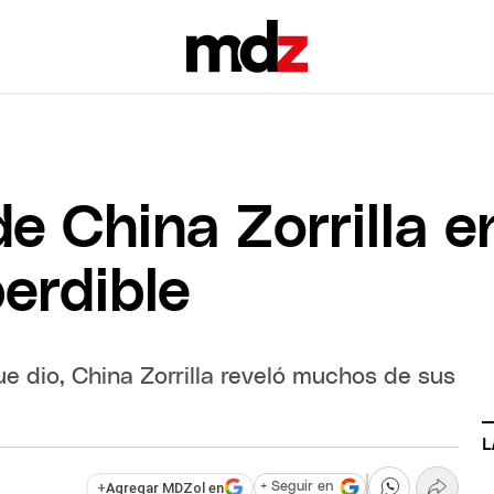
e China Zorrilla e
erdible
ue dio, China Zorrilla reveló muchos de sus
L
+
Agregar MDZol en
+ Seguir en