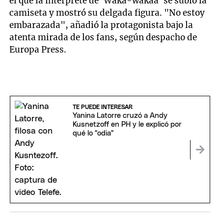
el que la interprete de `Waka-wakaa` se subió la
camiseta y mostró su delgada figura. "No estoy
embarazada", añadió la protagonista bajo la
atenta mirada de los fans, según despacho de
Europa Press.
TE PUEDE INTERESAR
Yanina Latorre cruzó a Andy
Kusnetzoff en PH y le explicó por
qué lo "odia"