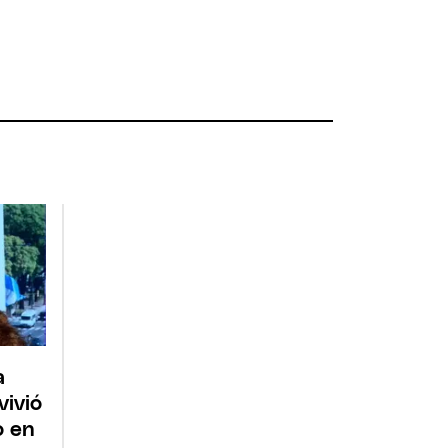
a
vivió
 en