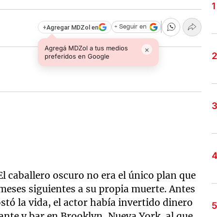
+
Agregar MDZol en
+ Seguir en
Agregá MDZol a tus medios
×
preferidos en Google
El caballero oscuro no era el único plan que
 meses siguientes a su propia muerte. Antes
stó la vida, el actor había invertido dinero
ante y bar en Brooklyn, Nueva York, al que