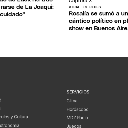
rarse de La Joaqui:
VIRAL EN REDES
Rosalía se sumó a un
cuidado"
cántico político en p
show en Buenos Aire
SERVICIOS
d
Clima
s
Horóscopo
ulos y Cultura
MDZ Radio
astronomía
Juegos