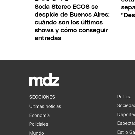
AGENDA CULTURAL
Soda Stereo ECOS se
sepa
despide de Buenos Aires:
"Des
cuándo son los últimos
shows y cómo conseguir
entradas
Política
SECCIONES
Socieda
Últimas noticias
Deporte
Economía
Espectác
Policiales
Estilo G
Mundo