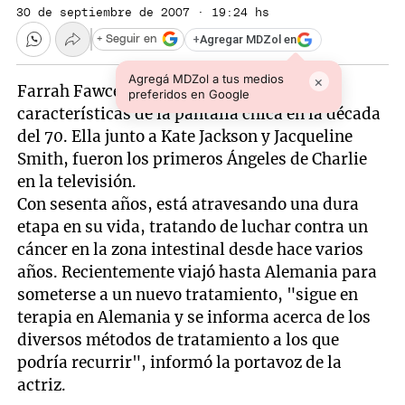
30 de septiembre de 2007 · 19:24 hs
+
Agregar MDZol en
+ Seguir en
Agregá MDZol a tus medios
×
Farrah Fawcett fue una de las actrices
preferidos en Google
características de la pantalla chica en la década
del 70. Ella junto a Kate Jackson y Jacqueline
Smith, fueron los primeros Ángeles de Charlie
en la televisión.
Con sesenta años, está atravesando una dura
etapa en su vida, tratando de luchar contra un
cáncer en la zona intestinal desde hace varios
años. Recientemente viajó hasta Alemania para
someterse a un nuevo tratamiento, "sigue en
terapia en Alemania y se informa acerca de los
diversos métodos de tratamiento a los que
podría recurrir", informó la portavoz de la
actriz.