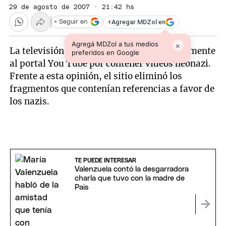
29 de agosto de 2007 · 21:42 hs
+
Agregar MDZol en
+ Seguir en
Agregá MDZol a tus medios
×
La televisión pública alemana criticó duramente
preferidos en Google
al portal You Tube por contener vídeos neonazi.
Frente a esta opinión, el sitio eliminó los
fragmentos que contenían referencias a favor de
los nazis.
TE PUEDE INTERESAR
Valenzuela contó la desgarradora
charla que tuvo con la madre de
Pais