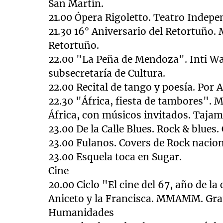
San Martín.
21.00 Ópera Rigoletto. Teatro Indepe
21.30 16° Aniversario del Retortuño. 
Retortuño.
22.00 "
La Peña
de Mendoza". Inti Wat
subsecretaría de Cultura.
22.00 Recital de tango y poesía. Por 
2
2.30 "África, fiesta de tambores". M
África, con músicos invitados. Tajam
23.00 De
la Calle Blues.
Rock & blues. C
23.00 Fulanos. Covers de Rock nacio
23.00 Esquela toca en Sugar.
Cine
20.00 Ciclo "El cine del 67, año de 
Aniceto y
la Francisca. MMAMM.
Grat
Humanidades