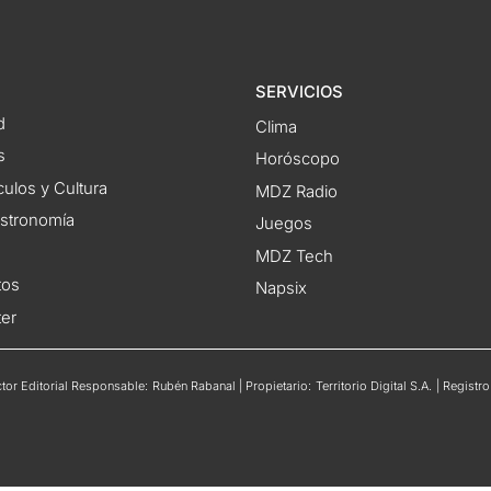
SERVICIOS
d
Clima
s
Horóscopo
ulos y Cultura
MDZ Radio
astronomía
Juegos
MDZ Tech
tos
Napsix
ter
or Editorial Responsable: Rubén Rabanal | Propietario: Territorio Digital S.A. | Regis