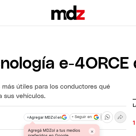
cnología e-4ORCE 
s más útiles para los conductores qué
a sus vehículos.
L
+
Agregar MDZol en
+ Seguir en
Agregá MDZol a tus medios
×
preferidos en Google