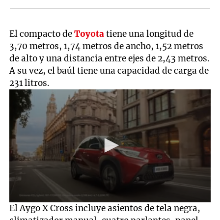
El compacto de
Toyota
tiene una longitud de
3,70 metros, 1,74 metros de ancho, 1,52 metros
de alto y una distancia entre ejes de 2,43 metros.
A su vez, el baúl tiene una capacidad de carga de
231 litros.
0
El Aygo X Cross incluye asientos de tela negra,
seconds