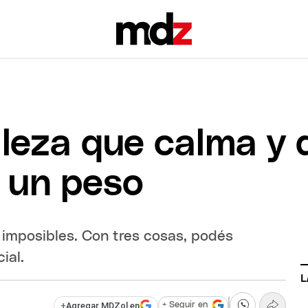
lleza que calma y 
r un peso
imposibles. Con tres cosas, podés
ial.
L
+
Agregar MDZol en
+ Seguir en