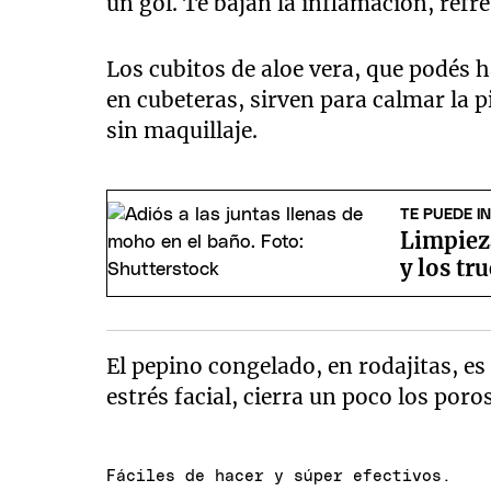
un gol. Te bajan la inflamación, refr
Los cubitos de aloe vera, que podés 
en cubeteras, sirven para calmar la pi
sin maquillaje.
TE PUEDE I
Limpiez
y los tr
El pepino congelado, en rodajitas, es
estrés facial, cierra un poco los poro
Fáciles de hacer y súper efectivos.