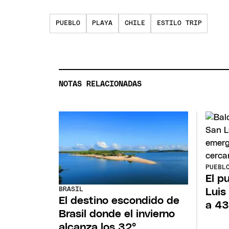
PUEBLO
PLAYA
CHILE
ESTILO TRIP
NOTAS RELACIONADAS
PUEBL
El p
BRASIL
Luis
El destino escondido de
a 43
Brasil donde el invierno
alcanza los 32°