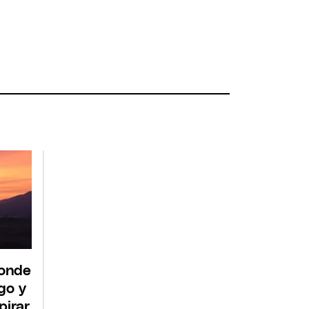
conde
go y
pirar