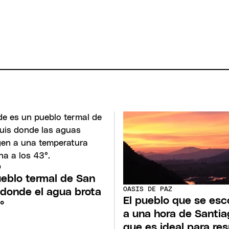
O
ueblo termal de San
OASIS DE PAZ
 donde el agua brota
El pueblo que se es
°
a una hora de Santia
que es ideal para res