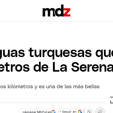
guas turquesas qu
etros de La Seren
os kilómetros y es una de las más bellas
L
+
Agregar MDZol en
+ Seguir en