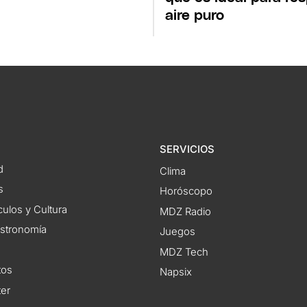
aire puro
SERVICIOS
d
Clima
s
Horóscopo
ulos y Cultura
MDZ Radio
astronomía
Juegos
MDZ Tech
tos
Napsix
ter