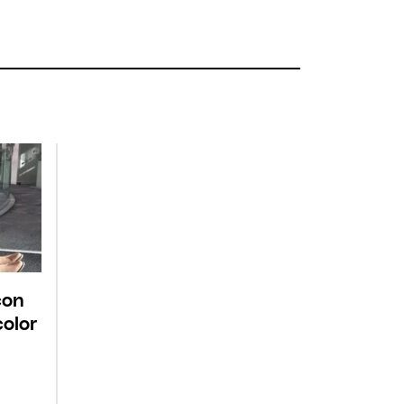
con
color