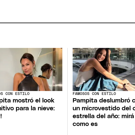
OS CON ESTILO
FAMOSOS CON ESTILO
ita mostró el look
Pampita deslumbró 
itivo para la nieve:
un microvestido del 
!
estrella del año: mirá
como es