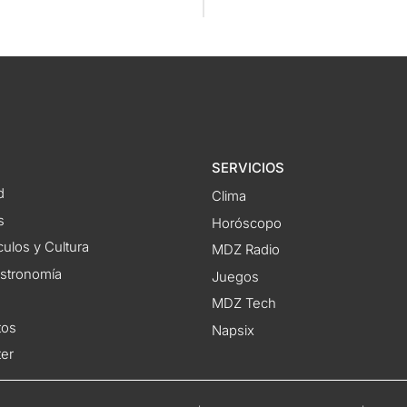
SERVICIOS
d
Clima
s
Horóscopo
ulos y Cultura
MDZ Radio
astronomía
Juegos
MDZ Tech
tos
Napsix
ter