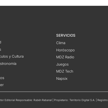
SERVICIOS
d
Clima
s
Horóscopo
ulos y Cultura
MDZ Radio
astronomía
Juegos
MDZ Tech
tos
Napsix
ter
or Editorial Responsable: Rubén Rabanal | Propietario: Territorio Digital S.A. | Regis