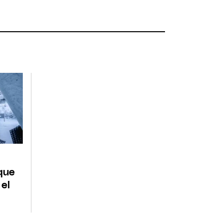
que
 el