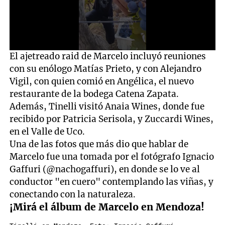
0
El ajetreado raid de Marcelo incluyó reuniones
seconds
con su enólogo Matías Prieto, y con Alejandro
of
10
Vigil, con quien comió en Angélica, el nuevo
seconds
restaurante de la bodega Catena Zapata.
Además, Tinelli visitó Anaia Wines, donde fue
recibido por Patricia Serisola, y Zuccardi Wines,
en el Valle de Uco.
Una de las fotos que más dio que hablar de
Marcelo fue una tomada por el fotógrafo Ignacio
Gaffuri (@nachogaffuri), en donde se lo ve al
conductor "en cuero" contemplando las viñas, y
conectando con la naturaleza.
¡Mirá el álbum de Marcelo en Mendoza!