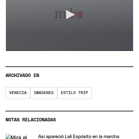
0
seconds
of
37
seconds
ARCHIVADO EN
VENECIA
IMÁGENES
ESTILO TRIP
NOTAS RELACIONADAS
Así apareció Lali Espósito en la marcha