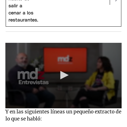
0
Y en las siguientes líneas un pequeño extracto de
seconds
lo que se habló:
of
22