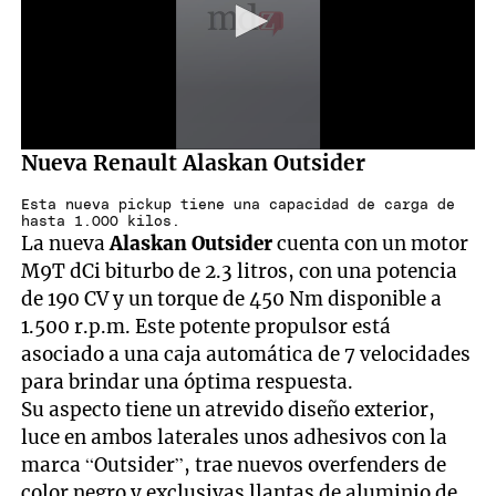
0
Nueva Renault Alaskan Outsider
seconds
of
Esta nueva pickup tiene una capacidad de carga de
46
hasta 1.000 kilos.
seconds
La nueva
Alaskan Outsider
cuenta con un motor
M9T dCi biturbo de 2.3 litros, con una potencia
de 190 CV y un torque de 450 Nm disponible a
1.500 r.p.m. Este potente propulsor está
asociado a una caja automática de 7 velocidades
para brindar una óptima respuesta.
Su aspecto tiene un atrevido diseño exterior,
luce en ambos laterales unos adhesivos con la
marca “Outsider”, trae nuevos overfenders de
color negro y exclusivas llantas de aluminio de