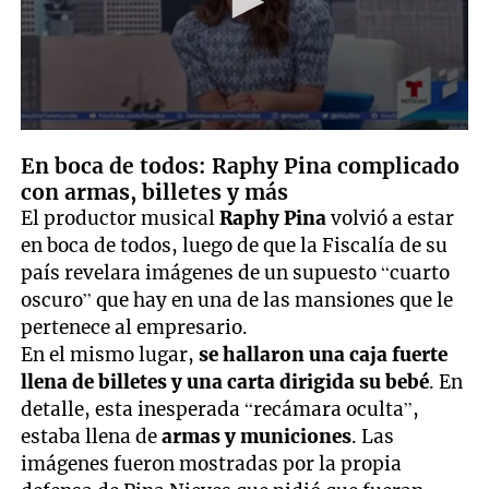
0
seconds
En boca de todos: Raphy Pina complicado
of
con armas, billetes y más
3
minutes,
El productor musical
Raphy Pina
volvió a estar
20
seconds
en boca de todos, luego de que la Fiscalía de su
país revelara imágenes de un supuesto “cuarto
oscuro” que hay en una de las mansiones que le
pertenece al empresario.
En el mismo lugar,
se hallaron una caja fuerte
llena de billetes y una carta dirigida su bebé
. En
detalle, esta inesperada “recámara oculta”,
estaba llena de
armas y municiones
. Las
imágenes fueron mostradas por la propia