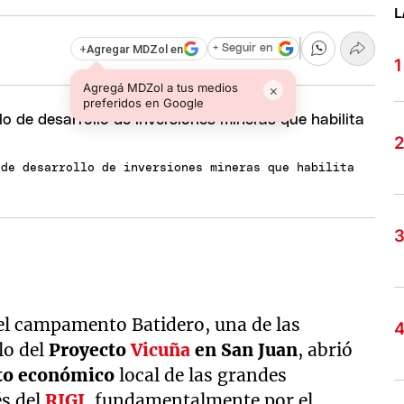
L
+
Agregar MDZol en
+ Seguir en
Agregá MDZol a tus medios
×
preferidos en Google
 de desarrollo de inversiones mineras que habilita
el campamento Batidero, una de las
lo del
Proyecto
Vicuña
en San Juan
, abrió
to económico
local de las grandes
és del
RIGI
,
fundamentalmente por el