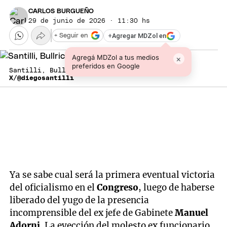
CARLOS BURGUEÑO
29 de junio de 2026 · 11:30 hs
+
Agregar MDZol en
+ Seguir en
Agregá MDZol a tus medios
×
preferidos en Google
Santilli, Bullrich y Santilli en el Senado
X/@diegosantilli
Ya se sabe cual será la primera eventual victoria
del oficialismo en el
Congreso
, luego de haberse
liberado del yugo de la presencia
incomprensible del ex jefe de Gabinete
Manuel
Adorni
. La eyección del molesto ex funcionario,