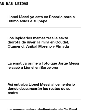
AS MÁS LEÍDAS
Lionel Messi ya está en Rosario para el
último adiós a su papá
Los lapidarios memes tras la sexta
derrota de River: la mira en Coudet,
Otamendi, Aníbal Moreno y Almada
La emotiva primera foto que Jorge Messi
le sacó a Lionel en Barcelona
Así entraba Lionel Messi al cementerio
donde descansarán los restos de su
padre
La conmovedora dedicatoria de De Paul