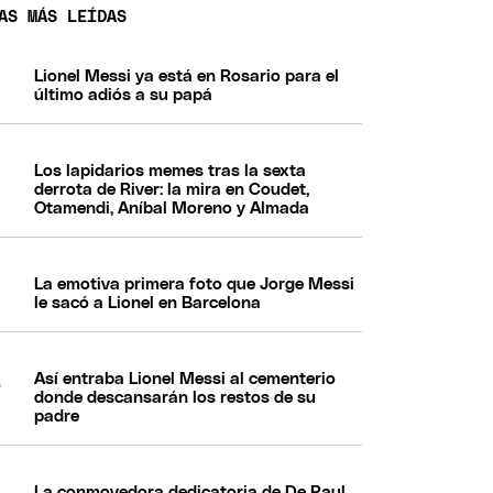
AS MÁS LEÍDAS
Lionel Messi ya está en Rosario para el
último adiós a su papá
Los lapidarios memes tras la sexta
derrota de River: la mira en Coudet,
Otamendi, Aníbal Moreno y Almada
La emotiva primera foto que Jorge Messi
le sacó a Lionel en Barcelona
Así entraba Lionel Messi al cementerio
donde descansarán los restos de su
padre
La conmovedora dedicatoria de De Paul