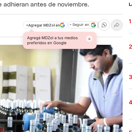
e adhieran antes de noviembre.
L
+
Agregar MDZol en
+ Seguir en
Agregá MDZol a tus medios
×
preferidos en Google