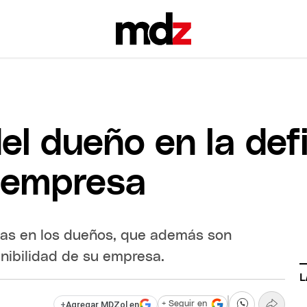
del dueño en la def
a empresa
ias en los dueños, que además son
nibilidad de su empresa.
L
+
Agregar MDZol en
+ Seguir en