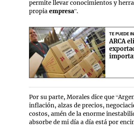
permite llevar conocimientos y herr
propia
empresa
”.
TE PUEDE I
ARCA el
exportac
importa
Por su parte, Morales dice que “Argen
inflación, alzas de precios, negociac
costos, amén de la enorme inestabili
absorbe de mi día a día está por enc