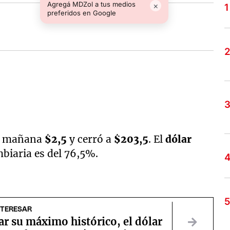
Agregá MDZol a tus medios
×
preferidos en Google
la mañana
$2,5
y cerró a
$203,5
. El
dólar
mbiaria es del 76,5%.
NTERESAR
ar su máximo histórico, el dólar