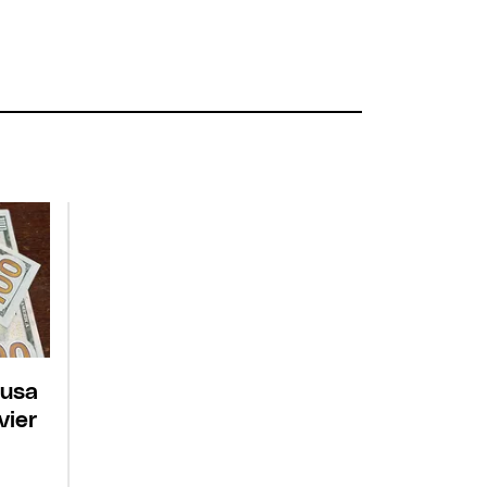
ausa
vier