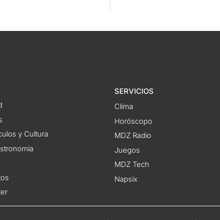
SERVICIOS
d
Clima
s
Horóscopo
ulos y Cultura
MDZ Radio
astronomía
Juegos
MDZ Tech
tos
Napsix
ter