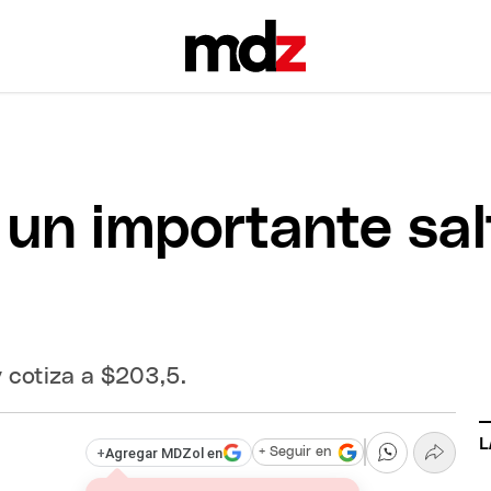
y un importante sa
 cotiza a $203,5.
L
+
Agregar MDZol en
+ Seguir en