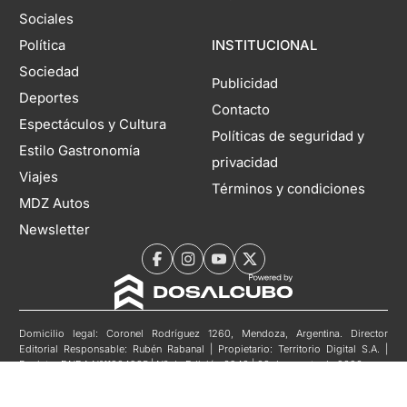
Sociales
Política
INSTITUCIONAL
Sociedad
Publicidad
Deportes
Contacto
Espectáculos y Cultura
Políticas de seguridad y
Estilo Gastronomía
privacidad
Viajes
Términos y condiciones
MDZ Autos
Newsletter
Domicilio legal: Coronel Rodríguez 1260, Mendoza, Argentina. Director
Editorial Responsable: Rubén Rabanal | Propietario: Territorio Digital S.A. |
Registro DNDA N°11804985 | Nº de Edición 6940 | 08 de agosto de 2026
Copyright 2026 MDZol. Todos los derechos reservados.