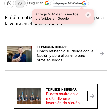
+
Agregar MDZol en
+ Seguir en
Agregá MDZol a tus medios
×
El dólar cotiza a $42 para la compra y $44 para
preferidos en Google
la venta en el Banco Nación.
TE PUEDE INTERESAR
Chaco refinanció su deuda con la
Nación y abre el camino para
otros acuerdos
TE PUEDE INTERESAR
El dato oculto de la
multimillonaria
inversión de Vicuña
en San Juan